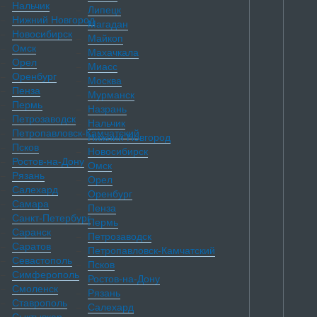
Нальчик
Липецк
Нижний Новгород
Магадан
Новосибирск
Майкоп
Омск
Махачкала
Орел
Миасс
Оренбург
Москва
Пенза
Мурманск
Пермь
Назрань
Петрозаводск
Нальчик
Петропавловск-Камчатский
Нижний Новгород
Псков
Новосибирск
Ростов-на-Дону
Омск
Рязань
Орел
Салехард
Оренбург
Самара
Пенза
Санкт-Петербург
Пермь
Саранск
Петрозаводск
Саратов
Петропавловск-Камчатский
Севастополь
Псков
Симферополь
Ростов-на-Дону
Смоленск
Рязань
Ставрополь
Салехард