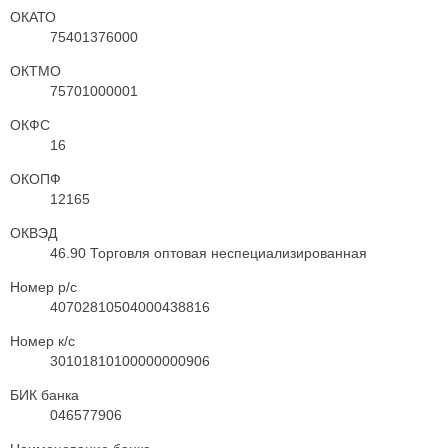
ОКАТО
75401376000
ОКТМО
75701000001
ОКФС
16
ОКОПФ
12165
ОКВЭД
46.90 Торговля оптовая неспециализированная
Номер р/с
40702810504000438816
Номер к/с
30101810100000000906
БИК банка
046577906