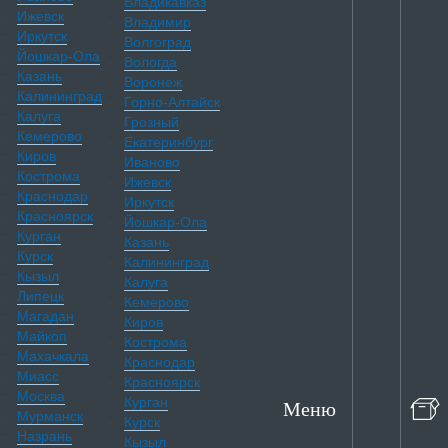
Владикавказ
Ижевск
Владимир
Иркутск
Волгоград
Йошкар-Ола
Вологда
Казань
Воронеж
Калининград
Горно-Алтайск
Калуга
Грозный
Кемерово
Екатеринбург
Киров
Иваново
Кострома
Ижевск
Краснодар
Иркутск
Красноярск
Йошкар-Ола
Курган
Казань
Курск
Калининград
Кызыл
Калуга
Липецк
Кемерово
Магадан
Киров
Майкоп
Кострома
Махачкала
Краснодар
Миасс
Красноярск
Москва
Курган
Меню
Мурманск
Курск
Назрань
Кызыл