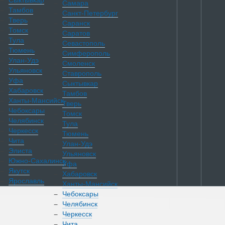
Сыктывкар
Самара
Тамбов
Санкт-Петербург
Тверь
Саранск
Томск
Саратов
Тула
Севастополь
Тюмень
Симферополь
Улан-Удэ
Смоленск
Ульяновск
Ставрополь
Уфа
Сыктывкар
Хабаровск
Тамбов
Ханты-Мансийск
Тверь
Чебоксары
Томск
Челябинск
Тула
Черкесск
Тюмень
Чита
Улан-Удэ
Элиста
Ульяновск
Южно-Сахалинск
Уфа
Якутск
Хабаровск
Ярославль
Ханты-Мансийск
Чебоксары
Челябинск
Каталог
Черкесск
Чита