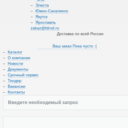
О компании
Элиста
Южно-Сахалинск
Якутск
Новости
Ярославль
zakaz@tdrvd.ru
Документы
Доставка по всей России
Срочный сервис
Ваш заказ
Пока пусто :(
Каталог
Тендер
О компании
Новости
Вакансии
Документы
Срочный сервис
Контакты
Тендер
Вакансии
Контакты
8 (800) 550-66-17
zakaz@tdrvd.ru
Доставка по всей России