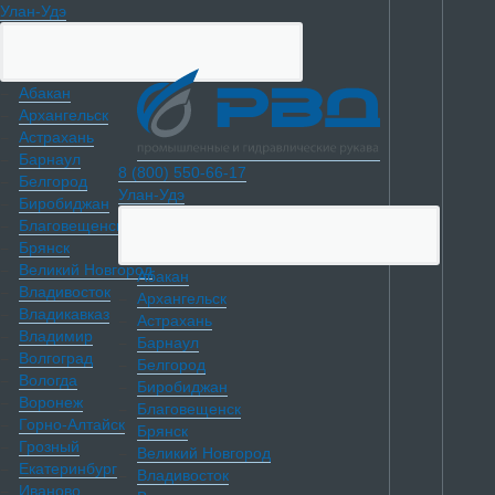
Улан-Удэ
Абакан
Архангельск
Астрахань
Барнаул
8 (800) 550-66-17
Белгород
Улан-Удэ
Биробиджан
Благовещенск
Брянск
Великий Новгород
Абакан
Владивосток
Архангельск
Владикавказ
Астрахань
Владимир
Барнаул
Волгоград
Белгород
Вологда
Биробиджан
Воронеж
Благовещенск
Горно-Алтайск
Брянск
Грозный
Великий Новгород
Екатеринбург
Владивосток
Иваново